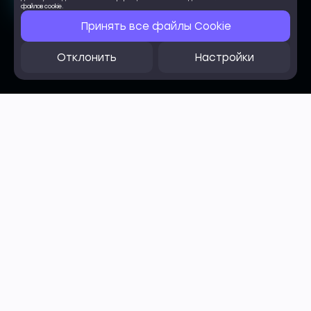
файлов cookie.
Принять все файлы Cookie
Отклонить
Настройки
О КОМПАНИИ
Alien source
Мы — продуктовое digital-агентство,
которое помогает бизнесу расти
быстрее. Создаем мобильные
приложения, сайты, платформы