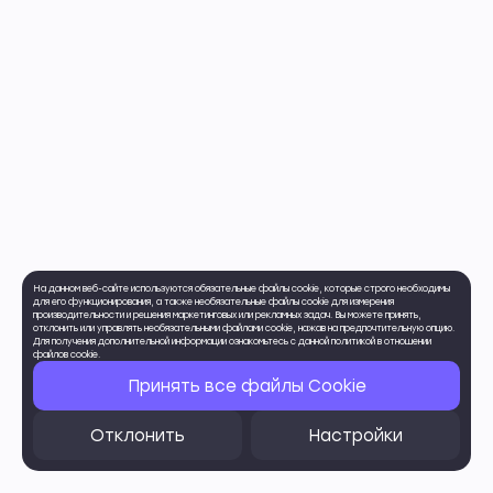
На данном веб-сайте используются обязательные файлы cookie, которые строго необходимы
для его функционирования, а также необязательные файлы cookie для измерения
производительности и решения маркетинговых или рекламных задач. Вы можете принять,
отклонить или управлять необязательными файлами cookie, нажав на предпочтительную опцию.
Для получения дополнительной информации ознакомьтесь с данной политикой в отношении
файлов cookie.
Принять все файлы Cookie
Отклонить
Настройки