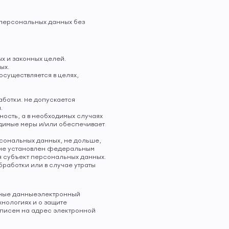
 персональных данных без
х и законных целей.
ых.
осуществляется в целях,
ботки. Не допускается
.
ность, а в необходимых случаях
димые меры и/или обеспечивает
сональных данных, не дольше,
 не установлен федеральным
я субъект персональных данных.
аботки или в случае утраты
ьные данныеэлектронный
ологиях и о защите
 писем на адрес электронной