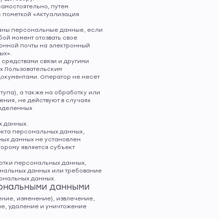
самостоятельно, путем
с пометкой «Актуализация
раны персональные данные, если
ой момент отозвать свое
онной почты на электронный
ых».
 средствами связи и другими
их Пользовательским
окументами. Оператор не несет
.
упа), а также на обработку или
ния, не действуют в случаях
ределенных
 данных.
екта персональных данных,
ных данных не установлен
орому является субъект
ботки персональных данных,
ональных данных или требование
ональных данных.
сональными данными
ение, изменение), извлечение,
ие, удаление и уничтожение