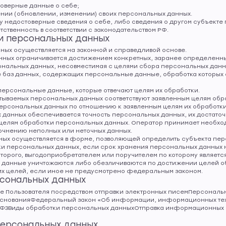
товерные данные о себе;
ении (обновлении, изменении) своих персональных данных.
у недостоверные сведения о себе, либо сведения о другом субъекте
тственность в соответствии с законодательством РФ.
и персональных данных
нных осуществляется на законной и справедливой основе.
анных ограничивается достижением конкретных, заранее определенны
ональных данных, несовместимая с целями сбора персональных данн
е баз данных, содержащих персональные данные, обработка которых 
 персональные данные, которые отвечают целям их обработки.
тываемых персональных данных соответствуют заявленным целям обра
ерсональных данных по отношению к заявленным целям их обработки
х данных обеспечивается точность персональных данных, их достаточ
 целям обработки персональных данных. Оператор принимает необхо
точнению неполных или неточных данных.
нных осуществляется в форме, позволяющей определить субъекта пер
тки персональных данных, если срок хранения персональных данных
оторого, выгодоприобретателем или поручителем по которому являетс
анные уничтожаются либо обезличиваются по достижении целей обр
их целей, если иное не предусмотрено федеральным законом.
рсональных данных
 Пользователя посредством отправки электронных писемПерсонал
снованияФедеральный закон «Об информации, информационных техн
49-ФЗВиды обработки персональных данныхОтправка информационных
 персональных данных