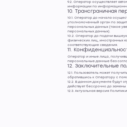
9.2. Оператор осуществляет ав
информации по информационно-
10. Трансграничная п
10.1. Оператор до начала осуще
уполномоченный орган по защит
персональных данных (такое ув
персональных данных).
10.2. Оператор до подачи вышеу
физических лиц, иностранных ю
соответствующие сведения.
11. Конфиденциальнос
Оператор и иные лица, получив
персональные данные без согла
12. Заключительные п
12.1. Пользователь может полу
обратившись к Оператору с помо
12.2. В данном документе буду
действует бессрочно до замены 
12.3. Актуальная версия Политики