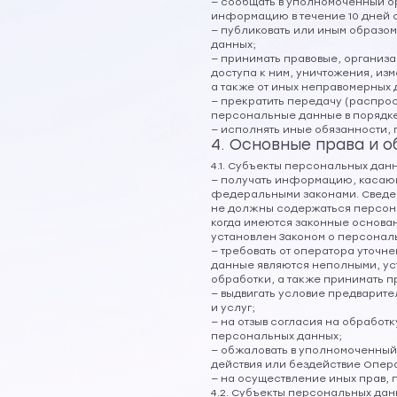
— сообщать в уполномоченный о
информацию в течение 10 дней с
— публиковать или иным образо
данных;
— принимать правовые, организ
доступа к ним, уничтожения, и
а также от иных неправомерных
— прекратить передачу (распрос
персональные данные в порядке
— исполнять иные обязанности,
4. Основные права и 
4.1. Субъекты персональных дан
— получать информацию, касаю
федеральными законами. Сведен
не должны содержаться персона
когда имеются законные основа
установлен Законом о персонал
— требовать от оператора уточн
данные являются неполными, ус
обработки, а также принимать п
— выдвигать условие предварите
и услуг;
— на отзыв согласия на обработ
персональных данных;
— обжаловать в уполномоченный
действия или бездействие Опер
— на осуществление иных прав,
4.2. Субъекты персональных дан