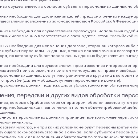
нных осуществляется с согласия субъекта персональных данных на о
анных необходима для достижения целей, предусмотренных междуна
уществления возложенных законодательством Российской Федераци
нных необходима для осуществления правосудия, исполнения судебног
ащих исполнению в соответствии с законодательством Российской 
анных необходима для исполнения договора, стороной которого либо
ся субъект персональных данных, а также для заключения договора 
ора, по которому субъект персональных данных будет являться выго
нных необходима для осуществления прав и законных интересов опера
ых целей при условии, что при этом не нарушаются права и свободы
персональных данных, доступ неограниченного круга лиц к которым п
го просьбе (далее — общедоступные персональные данные).
 персональных данных, подлежащих опубликованию или обязательному
нения, передачи и других видов обработки пер
ных, которые обрабатываются Оператором, обеспечивается путем ре
 мер, необходимых для выполнения в полном объеме требований дейс
 данных.
хранность персональных данных и принимает все возможные меры, и
номоченных лиц.
ователя никогда, ни при каких условиях не будут переданы третьим л
вующего законодательства либо в случае, если субъектом персонал
ретьему лицу для исполнения обязательств по гражданско-правовому