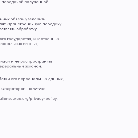
ли передачей полученной
нных обязан уведомить
лять трансграничную передачу
ствлять обработку
ного государства, иностранных
рсональных данных,
лицам и не распространять
едеральным законом.
ботки его персональных данных,
х Оператором. Политика
iensource.org/privacy-policy.