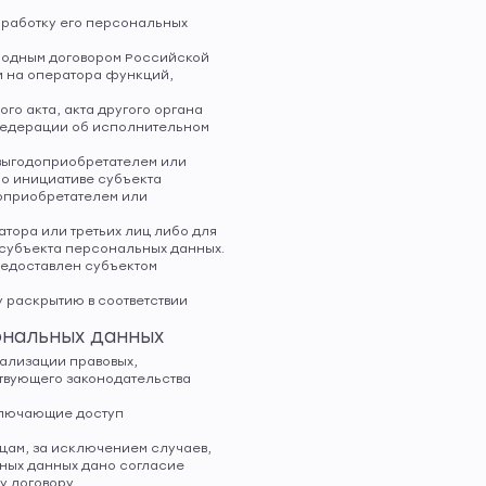
бработку его персональных
родным договором Российской
и на оператора функций,
о акта, акта другого органа
Федерации об исполнительном
 выгодоприобретателем или
по инициативе субъекта
доприобретателем или
тора или третьих лиц либо для
 субъекта персональных данных.
редоставлен субъектом
 раскрытию в соответствии
сональных данных
ализации правовых,
твующего законодательства
сключающие доступ
ицам, за исключением случаев,
ьных данных дано согласие
 договору.