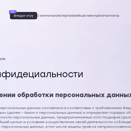
hot!
О компании
Экспертиза
Кейсы
Клиенты
Блог
Контакты
Внедри игру
сти
нфидециальности
шении обработки персональных данны
ерсональных данных составлена в соответствии с требованиями Федер
ых» (далее — Закон о персональных данных) и определяет порядок о
сности персональных данных, предпринимаемые ООО Модифия (дале
нейшей целью и условием осуществления своей деятельности соблюде
 персональных данных, в том числе защиты прав на неприкосновенно