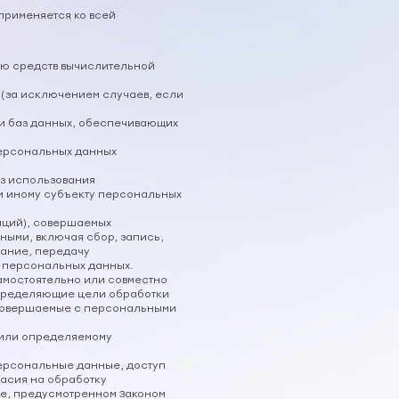
применяется ко всей
ью средств вычислительной
(за исключением случаев, если
 и баз данных, обеспечивающих
персональных данных
ез использования
 иному субъекту персональных
аций), совершаемых
ными, включая сбор, запись,
вание, передачу
е персональных данных.
амостоятельно или совместно
определяющие цели обработки
 совершаемые с персональными
 или определяемому
персональные данные, доступ
ласия на обработку
е, предусмотренном Законом