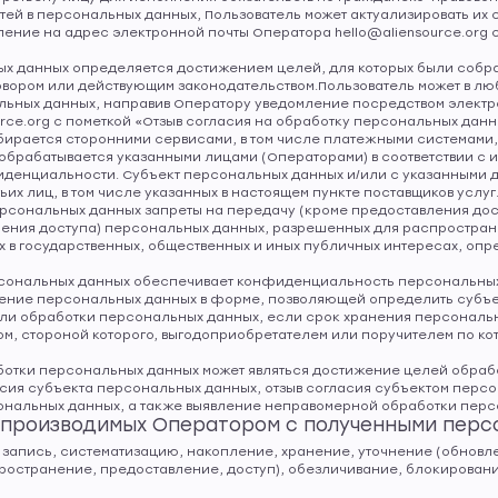
стей в персональных данных, Пользователь может актуализировать их 
ение на адрес электронной почты Оператора hello@aliensource.org 
ных данных определяется достижением целей, для которых были соб
вором или действующим законодательством.Пользователь может в люб
льных данных, направив Оператору уведомление посредством электр
rce.org с пометкой «Отзыв согласия на обработку персональных данн
обирается сторонними сервисами, в том числе платежными системами,
 обрабатывается указанными лицами (Операторами) в соответствии с 
денциальности. Субъект персональных данных и/или с указанными д
тьих лиц, в том числе указанных в настоящем пункте поставщиков услуг
ерсональных данных запреты на передачу (кроме предоставления дост
чения доступа) персональных данных, разрешенных для распростране
 в государственных, общественных и иных публичных интересах, оп
ерсональных данных обеспечивает конфиденциальность персональных
анение персональных данных в форме, позволяющей определить субъ
цели обработки персональных данных, если срок хранения персональ
, стороной которого, выгодоприобретателем или поручителем по кот
аботки персональных данных может являться достижение целей обра
асия субъекта персональных данных, отзыв согласия субъектом перс
нальных данных, а также выявление неправомерной обработки перс
, производимых Оператором с полученными пер
р, запись, систематизацию, накопление, хранение, уточнение (обновл
ространение, предоставление, доступ), обезличивание, блокирован