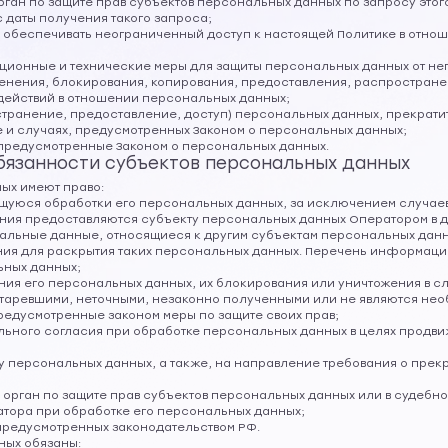
рган по защите прав субъектов персональных данных по запросу это
 даты получения такого запроса;
м обеспечивать неограниченный доступ к настоящей Политике в отн
ационные и технические меры для защиты персональных данных от н
зменения, блокирования, копирования, предоставления, распростран
 действий в отношении персональных данных;
транение, предоставление, доступ) персональных данных, прекратит
 и случаях, предусмотренных Законом о персональных данных;
 предусмотренные Законом о персональных данных.
обязанности субъектов персональных данных
ных имеют право:
щуюся обработки его персональных данных, за исключением случае
ия предоставляются субъекту персональных данных Оператором в до
льные данные, относящиеся к другим субъектам персональных данн
ния для раскрытия таких персональных данных. Перечень информаци
ьных данных;
ения его персональных данных, их блокирования или уничтожения в 
таревшими, неточными, незаконно полученными или не являются нео
редусмотренные законом меры по защите своих прав;
льного согласия при обработке персональных данных в целях продви
ку персональных данных, а также, на направление требования о пре
 орган по защите прав субъектов персональных данных или в судеб
атора при обработке его персональных данных;
 предусмотренных законодательством РФ.
ных обязаны: