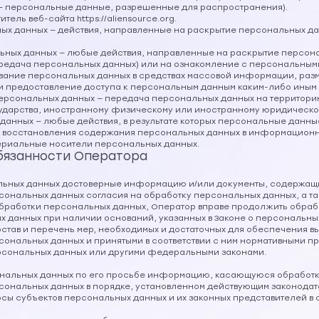
— персональные данные, разрешенные для распространения).
тель веб-сайта https://aliensource.org.
ьных данных — действия, направленные на раскрытие персональных д
льных данных — любые действия, направленные на раскрытие персон
редача персональных данных) или на ознакомление с персональны
дование персональных данных в средствах массовой информации, р
и предоставление доступа к персональным данным каким-либо иным
 персональных данных — передача персональных данных на территори
сударства, иностранному физическому или иностранному юридическо
 данных — любые действия, в результате которых персональные данн
 восстановления содержания персональных данных в информацион
ериальные носители персональных данных.
обязанности Оператора
нальных данных достоверные информацию и/или документы, содержа
ерсональных данных согласия на обработку персональных данных, а 
бработки персональных данных, Оператор вправе продолжить обраб
х данных при наличии оснований, указанных в Законе о персональны
остав и перечень мер, необходимых и достаточных для обеспечения 
ональных данных и принятыми в соответствии с ним нормативными пр
рсональных данных или другими федеральными законами.
ональных данных по его просьбе информацию, касающуюся обработк
рсональных данных в порядке, установленном действующим законодат
осы субъектов персональных данных и их законных представителей в 