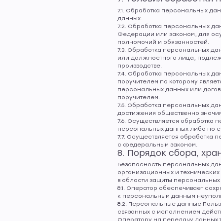
7.1. Обработка персональных да
данных.
7.2. Обработка персональных д
Федерации или законом, для ос
полномочий и обязанностей.
7.3. Обработка персональных да
или должностного лица, подлеж
производстве.
7.4. Обработка персональных д
поручителем по которому являет
персональных данных или догов
поручителем.
7.5. Обработка персональных да
достижения общественно значим
7.6. Осуществляется обработка 
персональных данных либо по е
7.7. Осуществляется обработка
с федеральным законом.
8. Порядок сбора, хра
Безопасность персональных дан
организационных и технических
в области защиты персональных
8.1. Оператор обеспечивает со
к персональным данным неупол
8.2. Персональные данные Польз
связанных с исполнением дейст
Оператору на передачу данных т