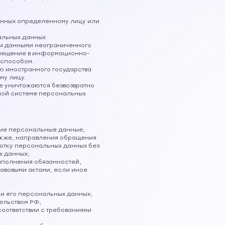
анных определенному лицу или
альных данных
ми данными неограниченного
азмещение в информационно-
 способом.
ю иностранного государства
му лицу.
ые уничтожаются безвозвратно
ной системе персональных
щие персональные данные;
также, направления обращения
отку персональных данных без
х данных;
выполнения обязанностей,
авовыми актами, если иное
и его персональных данных;
ельством РФ;
соответствии с требованиями