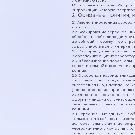
и семейную тайну.
1.2. Настоящая политика Операт
информации, которую Оператор мо
2. Основные понятия, 
2.1. Автоматизированная обраб
техники.
2.2. Блокирование персональны
обработка необходима для уточ
2.3. Веб-сайт — совокупность г
их доступность в сети интернет п
2.4. Информационная система п
и обеспечивающих их обработку
2.5. Обезличивание персональны
дополнительной информации пр
данных.
2.6. Обработка персональных да
с использованием средств автом
систематизацию, накопление, х
(распространение, предоставле
2.7. Оператор — государственны
с другими лицами организующи
персональных данных, состав п
данными.
2.8. Персональные данные — лю
Пользователю веб-сайта https://a
2.9. Персональные данные, раз
неограниченного круга лиц к к
персональных данных, разрешен