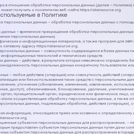
ора в отношении обработки персональных данных (далее — Политика) 
жет получить о посетителях веб-сайта https://aliensource.org.
используемые в Политике
отка персональных данных — обработка персональных данных с помощ
х данных — временное прекращение обработки персональных данных 
нения персональных данных).
рафических и информационных материалов, а также программ для ЭВМ
о сетевому адресу https://aliensource.org.
ерсональных данных — совокупность содержащихся в базах данных 
 информационных технологий и технических средств.
х данных — действия, в результате которых невозможно определить б
инадлежность персональных данных конкретному Пользователю или
нных — любое действие (операция) или совокупность действий (опер
атизации или без использования таких средств с персональными дан
ранение, уточнение (обновление, изменение), извлечение, использо
ние, доступ), обезличивание, блокирование, удаление, уничтожени
й орган, муниципальный орган, юридическое или физическое лицо, с
е и/или осуществляющие обработку персональных данных, а также 
ерсональных данных, подлежащих обработке, действия (операции),
бая информация, относящаяся прямо или косвенно к определенному
liensource.org.
решенные субъектом персональных данных для распространения, — 
оторым предоставлен субъектом персональных данных путем дачи сог
ных субъектом персональных данных для распространения в порядк