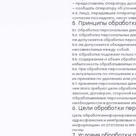
— предоставлять Оператору дос
— сообщать Оператору об уточн
4.3. Лица, передавшие Оператор
согласия последнего, несут отве
5. Принципы обработк
5.1. Обработка персональных да
5.2. Обработка персональных д
Не допускается обработка перс
5.3. Не допускается объединени
несовместимых между собой.
5.4. Обработке подлежат только
5.5. Содержание и объем обраба
избыточность обрабатываемых п
5.6. При обработке персональны
и актуальность по отношению к
их принятие по удалению или у
5.7. Хранение персональных да
чем этого требуют цели обрабо
законом, договором, стороной к
Обрабатываемые персональные д
необходимости в достижении эт
6. Цели обработки пе
Цель обработкиинформирование
адресфамилия и имяПравовые о
информации» от 27.07.2006 N 1
почты
7. Условия обработки