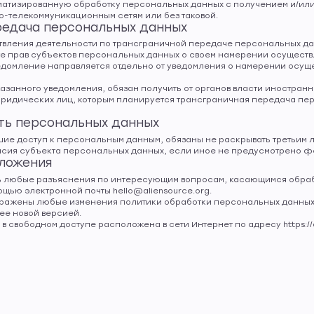
томатизированную обработку персональных данных с получением и/и
телекоммуникационным сетям или без таковой.
ередача персональных данных
ствления деятельности по трансграничной передаче персональных да
е прав субъектов персональных данных о своем намерении осуществ
едомление направляется отдельно от уведомления о намерении осуще
казанного уведомления, обязан получить от органов власти иностран
ридических лиц, которым планируется трансграничная передача пе
ть персональных данных
шие доступ к персональным данным, обязаны не раскрывать третьим 
сия субъекта персональных данных, если иное не предусмотрено ф
оложения
чить любые разъяснения по интересующим вопросам, касающимся обра
щью электронной почты hello@aliensource.org.
т отражены любые изменения политики обработки персональных данны
ее новой версией.
 в свободном доступе расположена в сети Интернет по адресу https://al