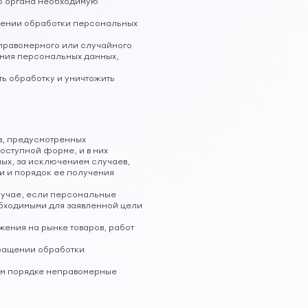
го органа необходимую
ошении обработки персональных
еправомерного или случайного
ения персональных данных,
ь обработку и уничтожить
в, предусмотренных
ступной форме, и в них
ых, за исключением случаев,
и и порядок ее получения
случае, если персональные
бходимыми для заявленной цели
жения на рынке товаров, работ
кращении обработки
ном порядке неправомерные