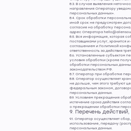
8.3. В случае выявления неточно
направления Оператору уведомл
персональных данных».
8.4. Срок обработки персональ
иной срок не предусмотрен дого
согласие на обработку персона
адрес Оператора hello@aliensou
8.5. Вся информация, которая с
поставщиками услуг, хранится и
соглашением и Политикой конфи
ответственность за действия тре
8.6. Установленные субъектом п
условия обработки (кроме полу
обработки персональных данных
законодательством РФ.
8.7. Оператор при обработке п
8.8. Оператор осуществляет хр
не дольше, чем этого требуют 
федеральным законом, договором
персональных данных.
8.9. Условием прекращения обр
истечение срока действия согл
о прекращении обработки персо
9. Перечень действий
9.1. Оператор осуществляет сбо
использование, передачу (расп
персональных данных.