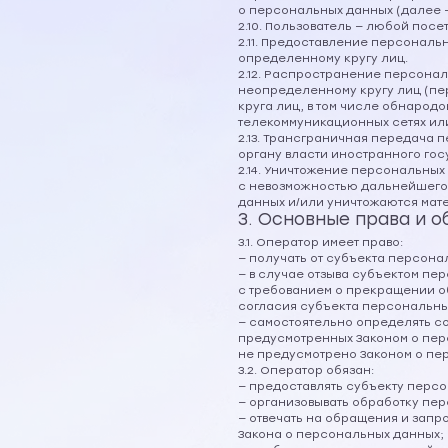
о персональных данных (далее 
2.10. Пользователь — любой посети
2.11. Предоставление персонал
определенному кругу лиц.
2.12. Распространение персона
неопределенному кругу лиц (пе
круга лиц, в том числе обнаро
телекоммуникационных сетях ил
2.13. Трансграничная передача
органу власти иностранного го
2.14. Уничтожение персональных
с невозможностью дальнейшего
данных и/или уничтожаются мат
3. Основные права и 
3.1. Оператор имеет право:
— получать от субъекта персо
— в случае отзыва субъектом п
с требованием о прекращении о
согласия субъекта персональны
— самостоятельно определять с
предусмотренных Законом о перс
не предусмотрено Законом о пе
3.2. Оператор обязан:
— предоставлять субъекту перс
— организовывать обработку пе
— отвечать на обращения и запр
Закона о персональных данных;